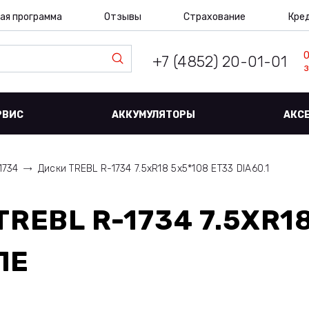
ая программа
Отзывы
Страхование
Кре
+7 (4852) 20-01-01
з
РВИС
АККУМУЛЯТОРЫ
АКС
1734
Диски TREBL R-1734 7.5xR18 5x5*108 ET33 DIA60.1
TREBL R-1734 7.5XR1
ЛЕ