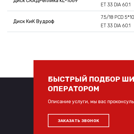
Диск СКАДРеплика KL-1069
ET 33 DIA 60.1
7.5/18 PCD 5*1
Диск КиК Вудроф
ET 33 DIA 60.1
БЫСТРЫЙ ПОДБОР ШИ
ОПЕРАТОРОМ
Описание услуги, мы вас проконсул
ЗАКАЗАТЬ ЗВОНОК