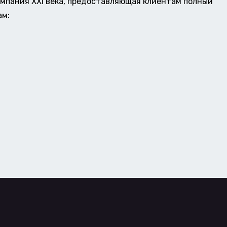
омпания XXI века, предоставляющая клиентам полный
ам: