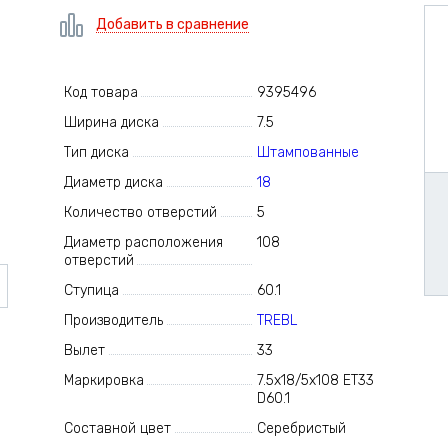
Добавить в сравнение
Код товара
9395496
Ширина диска
7.5
Тип диска
Штампованные
Диаметр диска
18
Количество отверстий
5
Диаметр расположения
108
отверстий
Ступица
60.1
Производитель
TREBL
Вылет
33
Маркировка
7.5x18/5x108 ET33
D60.1
Составной цвет
Серебристый