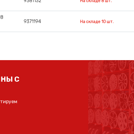
9381132
На складе 8 шт.
08
9371194
На складе 10 шт.
НЫ С
ьтируем