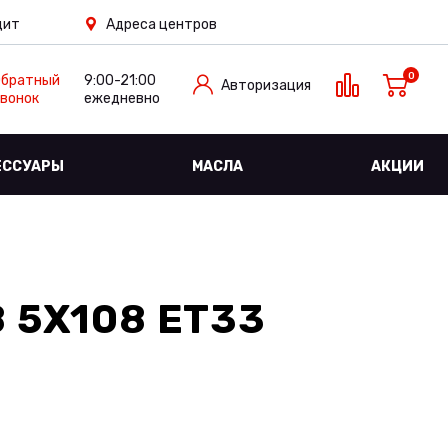
дит
Адреса центров
0
Обратный
9:00-21:00
Авторизация
вонок
ежедневно
ЕССУАРЫ
МАСЛА
АКЦИИ
8 5X108 ET33