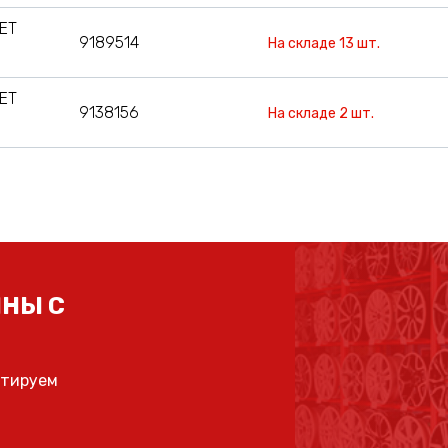
 ET
9189514
На складе 13 шт.
 ET
9138156
На складе 2 шт.
НЫ С
ьтируем