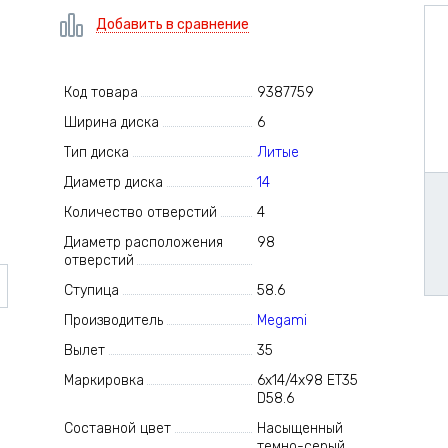
Добавить в сравнение
Код товара
9387759
Ширина диска
6
Тип диска
Литые
Диаметр диска
14
Количество отверстий
4
Диаметр расположения
98
отверстий
Ступица
58.6
Производитель
Megami
Вылет
35
Маркировка
6x14/4x98 ET35
D58.6
Составной цвет
Насыщенный
темно-серый