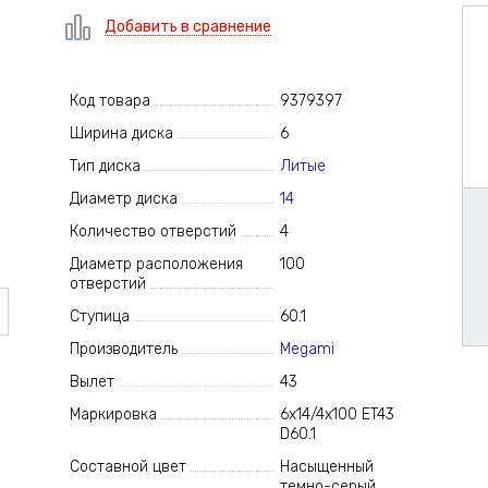
Добавить в сравнение
Код товара
9379397
Ширина диска
6
Тип диска
Литые
Диаметр диска
14
Количество отверстий
4
Диаметр расположения
100
отверстий
Ступица
60.1
Производитель
Megami
Вылет
43
Маркировка
6x14/4x100 ET43
D60.1
Составной цвет
Насыщенный
темно-серый