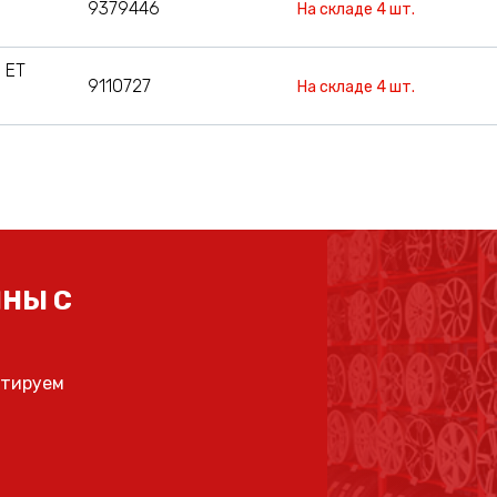
9379446
На складе 4 шт.
 ET
9110727
На складе 4 шт.
НЫ С
ьтируем