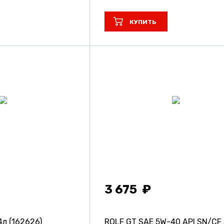
КУПИТЬ
3 675
4л (162626)
ROLF GT SAE 5W-40 API SN/CF