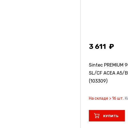
3 611
Sintec PREMIUM 9
SL/CF ACEA A5/B5
(103309)
На складе > 16 шт.
К
КУПИТЬ