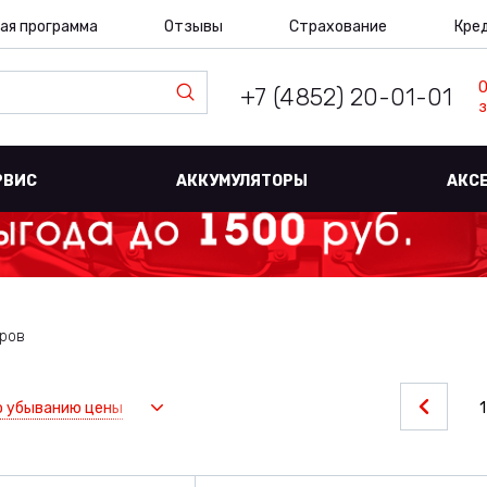
ая программа
Отзывы
Страхование
Кре
+7 (4852) 20-01-01
з
РВИС
АККУМУЛЯТОРЫ
АКС
ров
о убыванию цены
1