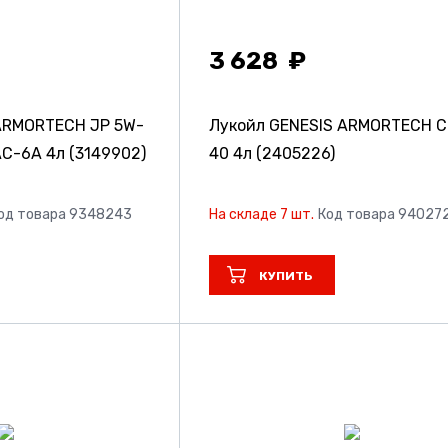
3 628
ARMORTECH JP 5W-
Лукойл GENESIS ARMORTECH C
AC-6A 4л (3149902)
40 4л (2405226)
од товара 9348243
На складе 7 шт.
Код товара 94027
КУПИТЬ