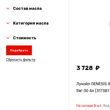
G-Energy
Состав масла
Gazpromneft
Lavr
Категория масла
Mirax
Стоимость
Mozer
Rolf
Подобрать
Sintec
Сбросить фильтр
3 728
Takayama
Unix
Лукойл GENESIS 
Wezer
5W-30 4л (317387
Zic
На складе 8 шт.
Код
Автоdело