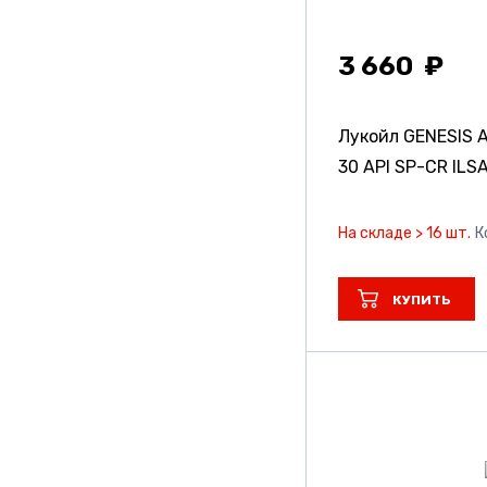
3 660
Лукойл GENESIS 
30 API SP-CR ILS
На складе > 16 шт.
К
КУПИТЬ