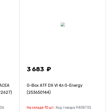
3 683
 ACEA
G-Box ATF DX VI 4л G-Energy
22627)
(253650144)
106
На складе 10 шт.
Код товара 9408735