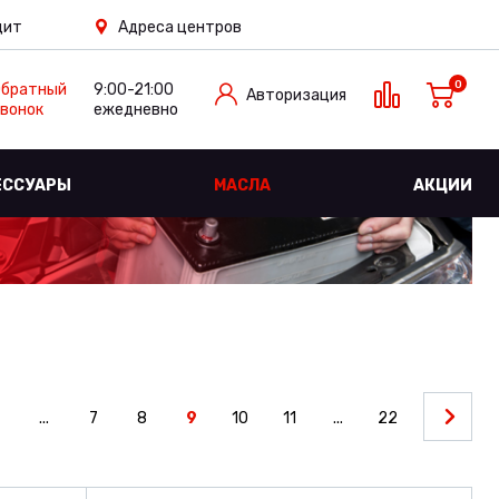
дит
Адреса центров
0
Обратный
9:00-21:00
Авторизация
вонок
ежедневно
ЕССУАРЫ
МАСЛА
АКЦИИ
...
7
8
9
10
11
...
22