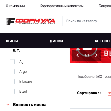
О компании
Корпоративным клиентам
Бонусн
ШИНЫ
ДИСКИ
АВТОСЕ
Производитель 20
шт.
1
1
Agr
Argo
Подобрано 680 това
Bibicare
Bizol
п
Сортировка:
Cnrg
Вязкость масла