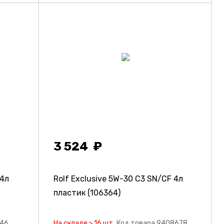
3 524
 4л
Rolf Exclusive 5W-30 C3 SN/CF 4л
пластик (106364)
246
На складе > 16 шт.
Код товара 9408678