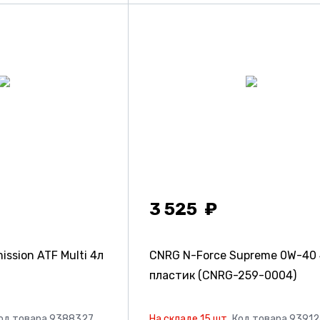
3 525
ssion ATF Multi 4л
CNRG N-Force Supreme 0W-40
пластик (CNRG-259-0004)
од товара 9388327
На складе 15 шт.
Код товара 9391