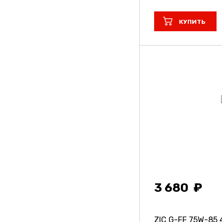
Волга-Ойл
КУПИТЬ
Лукойл
Роснефть
3 680
ZIC G-FF 75W-85 