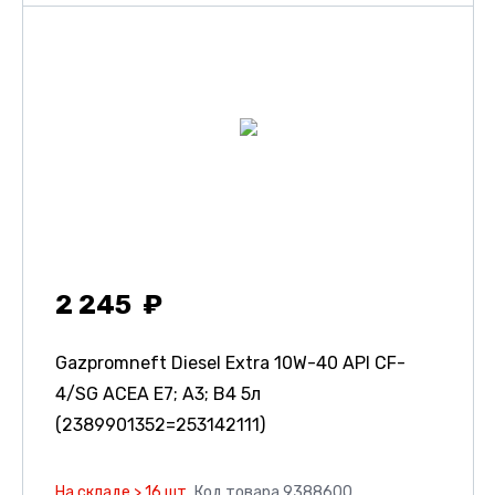
2 245
Gazpromneft Diesel Extra 10W-40 API CF-
4/SG ACEA E7; A3; B4 5л
(2389901352=253142111)
На складе > 16 шт.
Код товара 9388600