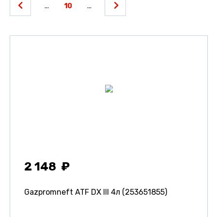
...
10
...
2 148
Gazpromneft ATF DX III 4л (253651855)