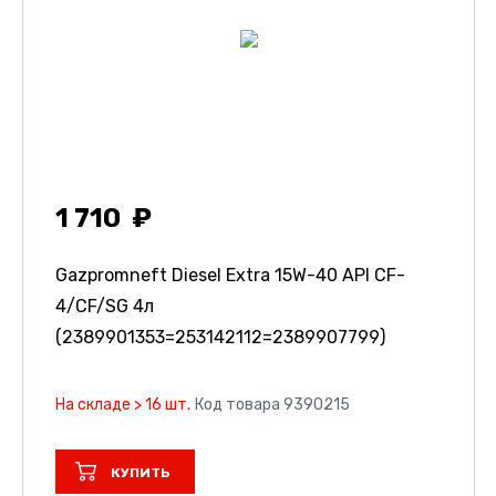
1 710
Gazpromneft Diesel Extra 15W-40 API CF-
4/CF/SG 4л
(2389901353=253142112=2389907799)
На складе > 16 шт.
Код товара 9390215
КУПИТЬ