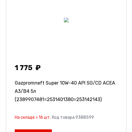
1 775
Gazpromneft Super 10W-40 API SG/CD ACEA
A3/B4 5л
(2389907481=2531401380=253142143)
На складе > 16 шт.
Код товара 9388599