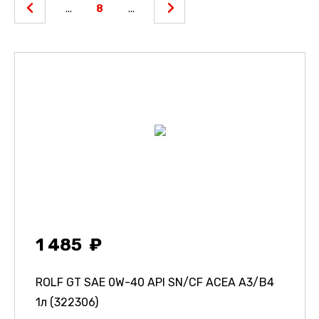
...
8
...
1 485
ROLF GT SAE 0W-40 API SN/CF ACEA A3/B4
1л (322306)