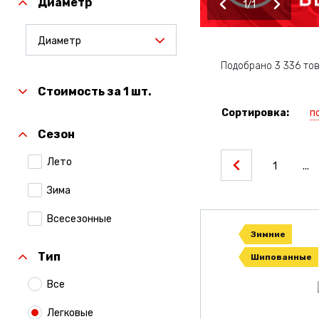
Диаметр
1
1
Диаметр
Подобрано 3 336 то
Стоимость за 1 шт.
п
Сортировка:
Сезон
Лето
1
...
Зима
Всесезонные
Зимние
Тип
Шипованные
Все
Легковые