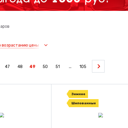
варов
о возрастанию цены
47
48
49
50
51
...
105
Зимние
Шипованные