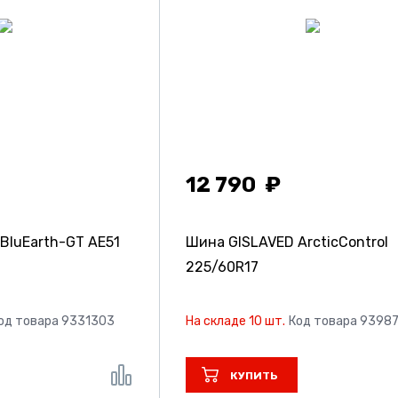
12 790
luEarth-GT AE51
Шина GISLAVED ArcticControl
225/60R17
од товара 9331303
На складе 10 шт.
Код товара 9398
КУПИТЬ