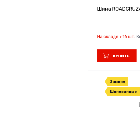
Шина ROADCRUZA
На складе > 16 шт.
К
КУПИТЬ
Зимние
Шипованные