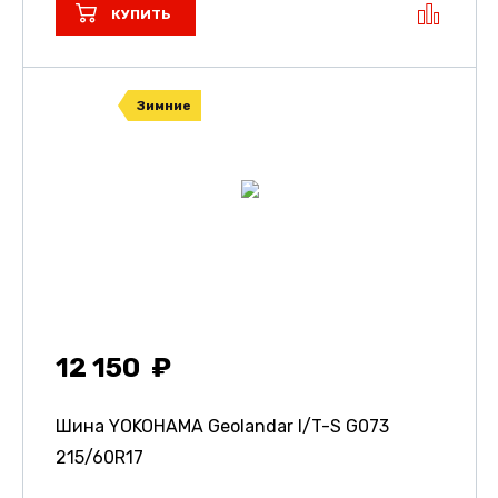
КУПИТЬ
Зимние
12 150
Шина YOKOHAMA Geolandar I/T-S G073
215/60R17