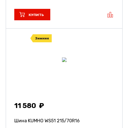
КУПИТЬ
Зимние
11 580
Шина KUMHO WS51
215/70R16