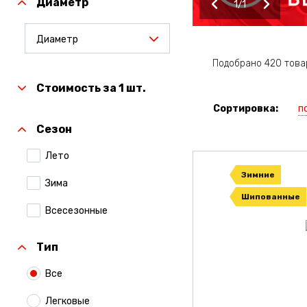
Диаметр
1
1
Диаметр
Подобрано 420 това
Стоимость за 1 шт.
п
Сортировка:
Сезон
Лето
Зимние
Зима
Шипованные
Всесезонные
Тип
Все
Легковые