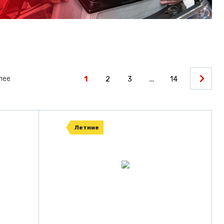
олее
1
2
3
...
14
Летние