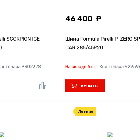
46 400
lli SCORPION ICE
Шина Formula Pirelli P-ZERO S
0
CAR
285/45R20
од товара 9302378
На складе 6 шт.
Код товара 92959
КУПИТЬ
Летние