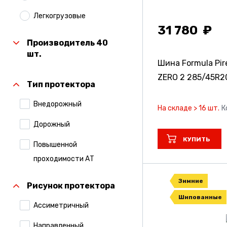
Легкогрузовые
31 780
Производитель 40
шт.
Шина Formula Pire
ZERO 2
285/45R2
Тип протектора
Внедорожный
На складе > 16 шт.
К
Дорожный
КУПИТЬ
Повышенной
проходимости АТ
Зимние
Рисунок протектора
Шипованные
Ассиметричный
Направленный