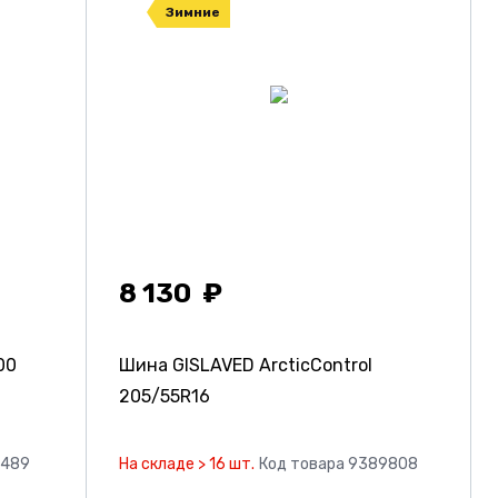
Зимние
8 130
00
Шина GISLAVED ArcticControl
205/55R16
0489
На складе > 16 шт.
Код товара 9389808