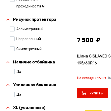
Compasal
проходимости АТ
Continental
Рисунок протектора
Contyre
Ассиметричный
Cordiant
7 500
Направленный
Formula
Симметричный
Formula Pirelli
Шина GISLAVED S
Наличие отбойника
195/60R16
Gislaved
Да
Gripmax
На складе > 16 шт.
К
Hankook
Усиленная боковина
Ikon Tyres (Ранее
КУПИТЬ
Да
Nokian Tyres)
XL (усиленные)
Kumho