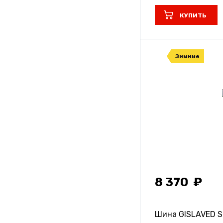
Unistar
КУПИТЬ
Viatti
Vinmax
Зимние
Vitour
Vitourneo
Volcato
Wanmao
Yokohama
Барнаул
8 370
Кама
Кшз
Шина GISLAVED S