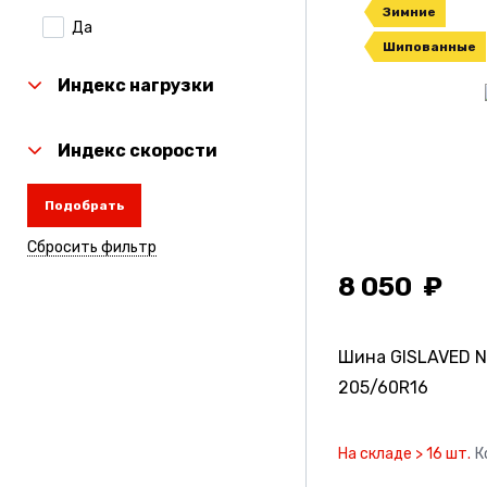
Зимние
Да
Laufenn
Шипованные
Linglong
Индекс нагрузки
Michelin
Индекс скорости
Nexen
Подобрать
Nitto
Сбросить фильтр
Rauffan
8 050
Roadcruza
Sailun
Шина GISLAVED 
Torero
205/60R16
Toyo
На складе > 16 шт.
К
Tunga