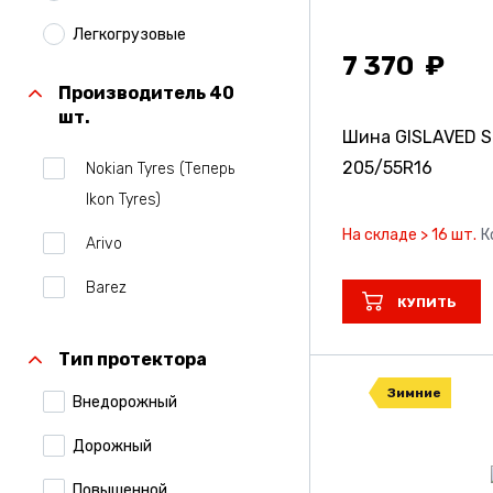
Легкогрузовые
7 370
Производитель 40
шт.
Шина GISLAVED S
205/55R16
Nokian Tyres (Теперь
Ikon Tyres)
На складе > 16 шт.
К
Arivo
Barez
КУПИТЬ
Belshina
Тип протектора
Bridgestone
Зимние
Внедорожный
Centara
Дорожный
Comforser
Повышенной