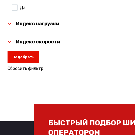
Да
Laufenn
Linglong
Индекс нагрузки
Michelin
Индекс скорости
Nexen
Подобрать
Nitto
Сбросить фильтр
Rauffan
Roadcruza
Sailun
Torero
Toyo
БЫСТРЫЙ ПОДБОР ШИ
Tunga
ОПЕРАТОРОМ