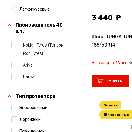
Легкогрузовые
3 440
Производитель 40
шт.
Шина TUNGA TUN
185/60R14
Nokian Tyres (Теперь
Ikon Tyres)
На складе > 16 шт.
К
Arivo
Barez
КУПИТЬ
Belshina
Тип протектора
Bridgestone
Зимние
Внедорожный
Centara
Шипованные
Дорожный
Comforser
Повышенной