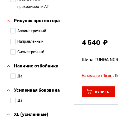
Compasal
проходимости АТ
Continental
Рисунок протектора
Contyre
Ассиметричный
Cordiant
4 540
Направленный
Formula
Симметричный
Formula Pirelli
Шина TUNGA NO
Наличие отбойника
Gislaved
На складе > 16 шт.
К
Да
Gripmax
Hankook
Усиленная боковина
КУПИТЬ
Ikon Tyres (Ранее
Да
Nokian Tyres)
XL (усиленные)
Kumho