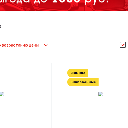
в
о возрастанию цены
Зимние
Шипованные