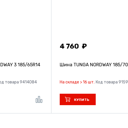
4 760
RDWAY 3
185/65R14
Шина TUNGA NORDWAY
185/7
од товара 9414084
На складе > 16 шт.
Код товара 915
КУПИТЬ