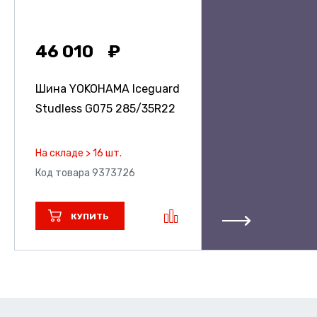
46 010
Шина YOKOHAMA Iceguard
Studless G075
285/35R22
На складе > 16 шт.
Код товара 9373726
КУПИТЬ