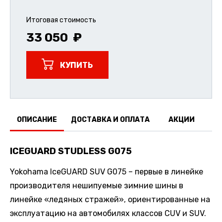
Итоговая стоимость
33 050
КУПИТЬ
ОПИСАНИЕ
ДОСТАВКА И ОПЛАТА
АКЦИИ
О
ICEGUARD STUDLESS G075
Yokohama IceGUARD SUV G075 – первые в линейке
производителя нешипуемые зимние шины в
линейке «ледяных стражей», ориентированные на
эксплуатацию на автомобилях классов CUV и SUV.