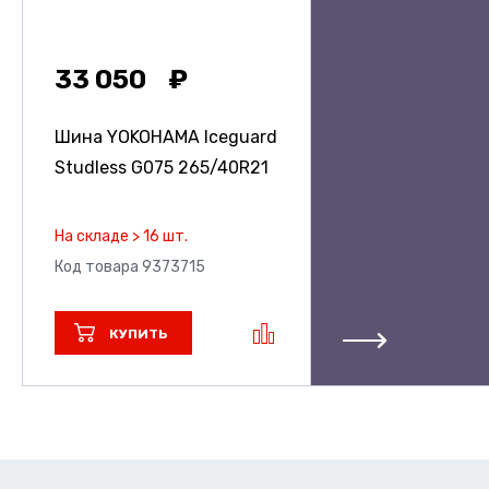
33 050
Шина YOKOHAMA Iceguard
Studless G075
265/40R21
На складе > 16 шт.
Код товара 9373715
КУПИТЬ