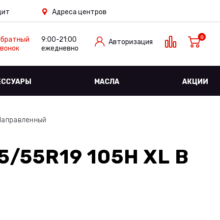
дит
Адреса центров
0
Обратный
9:00-21:00
Авторизация
вонок
ежедневно
ЕССУАРЫ
МАСЛА
АКЦИИ
Направленный
5/55R19 105H XL
В