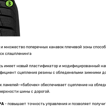
 и множество поперечных канавок плечевой зоны спосо
иск слэшпленинга
сь имеет новый пластификатор и модифицированный напо
ффициент сцепления резины с обледенелыми зимними до
х ламелей-«бабочек» обеспечивает сцепление на обледе
ерхности шины с дорогой.
РА
- повышает точность управления и позволяет получи