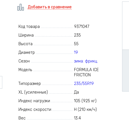
Добавить в сравнение
Код товара
9371047
Ширина
235
Высота
55
Диаметр
19
Сезон
зима: фрикц.
Модель
FORMULA ICE
FRICTION
Типоразмер
235/55R19
XL (усиленные)
Да
Индекс нагрузки
105 (925 кг)
Индекс скорости
H (210 км/ч)
Вес
13.4