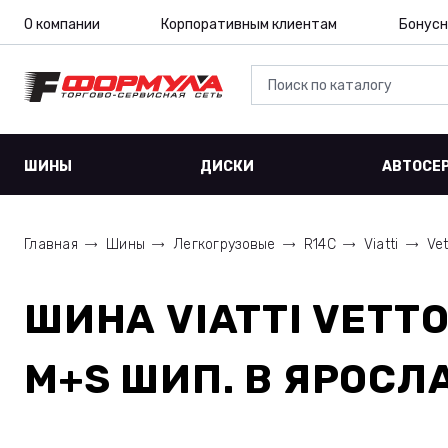
О компании
Корпоративным клиентам
Бонусн
ШИНЫ
ДИСКИ
АВТОСЕ
Главная
Шины
Легкогрузовые
R14C
Viatti
Vet
ШИНА
VIATTI VETTO
M+S ШИП.
В ЯРОСЛ