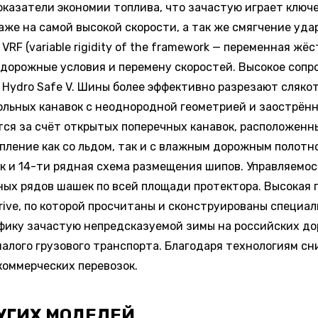
казатели экономии топлива, что зачастую играет ключе
е на самой высокой скорости, а так же смягчение удар
RF (variable rigidity of the framework — переменная жё
дорожные условия и перемену скоростей. Высокое сопр
 Hydro Safe V. Шины более эффективно разрезают сляко
дольных канавок с неоднородной геометрией и заострё
тся за счёт открытых поперечных канавок, расположенн
пление как со льдом, так и с влажным дорожным полотн
 и 14-ти рядная схема размещения шипов. Управляемо
нных рядов шашек по всей площади протектора. Высокая
rive, по которой просчитаны и сконструированы специа
цифику зачастую непредсказуемой зимы на российских до
малого грузового транспорта. Благодаря технологиям с
оммерческих перевозок.
УГИХ МОДЕЛЕЙ