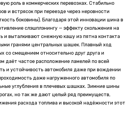
вую роль в коммерческих перевозках. Стабильно
ов и встрясок при переезде через неровности
сткость боковины). Благодаря этой инновации шина в
отивление слэшплэнингу — эффекту скольжения на
ть и выталкивают снежную кашу из пятна контакта
нными гранями центральных шашек. Плавный ход
ых со смещением относительно друг друга и
ом даёт частое расположение ламелей по всей
сть и устойчивость автомобиля даже при вождении
 проходимость даже нагруженного автомобиля по
льные углубления в плечевых шашках. Зимние шины
рогах, но так же дают целый ряд преимуществ,
нижения расхода топлива и высокой надёжности этот