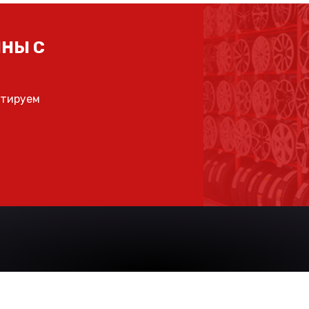
НЫ С
ьтируем