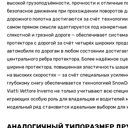
высокой грузоподъёмности, прочности и отличные по
безопасное движение при прохождении поворотов даж
дорожного полотна достигаются за счёт технологии V
самом прямом смысле адаптируется под конкретные 
слякотной и грязной дороге — обеспечивает система
протектора с дорогой за счёт четырёх широких про
автомобиля по дорогам в любом состоянии достигае
центрального ребра протектора. Более надёжное сце
ширине протектора, повышенная эластичность шашек
на высоких скоростях — за счёт специальных усиле
глубокому снегу обеспечивается технологией SnowD
Viatti Vettore Inverno не только учитывают всю спе
играющих особую роль для владельцев и водителей 
модельный ряд становится идеальным выбором для к
АНАЛОГИЧНЫЙ ТИПОРАЗМЕР ДР