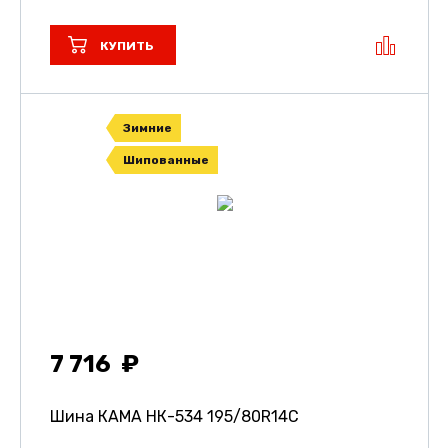
КУПИТЬ
Зимние
Шипованные
7 716
Шина КАМА НК-534
195/80R14C