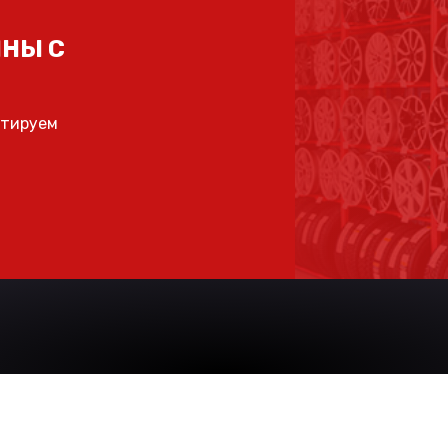
НЫ С
ьтируем