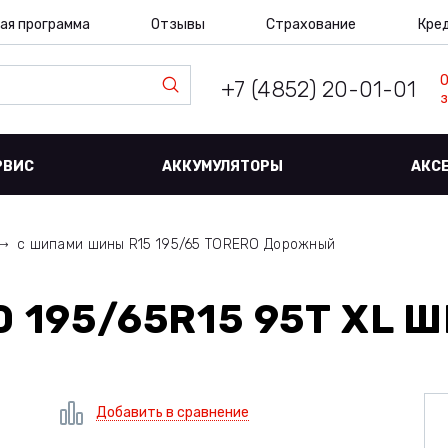
ая программа
Отзывы
Страхование
Кре
+7 (4852) 20-01-01
з
РВИС
АККУМУЛЯТОРЫ
АКС
с шипами шины R15 195/65 TORERO Дорожный
 195/65R15 95T XL 
Добавить в сравнение