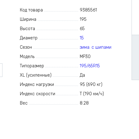
Код товара
9385561
Ширина
195
Высота
65
Диаметр
15
Сезон
зима: с шипами
Модель
MP30
Типоразмер
195/65R15
XL (усиленные)
Да
Индекс нагрузки
95 (690 кг)
Индекс скорости
T (190 км/ч)
Вес
8.28