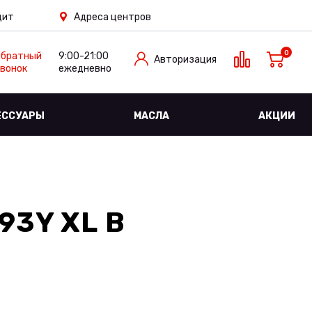
дит
Адреса центров
0
Обратный
9:00-21:00
Авторизация
вонок
ежедневно
ЕССУАРЫ
МАСЛА
АКЦИИ
93Y XL
В