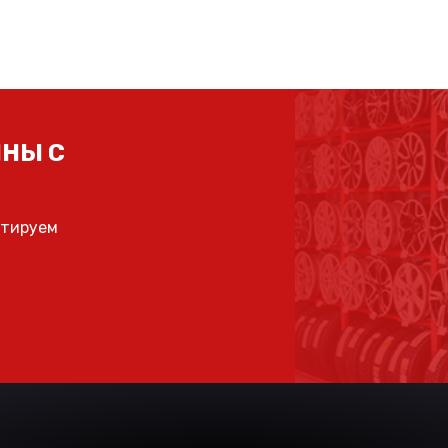
НЫ С
ьтируем