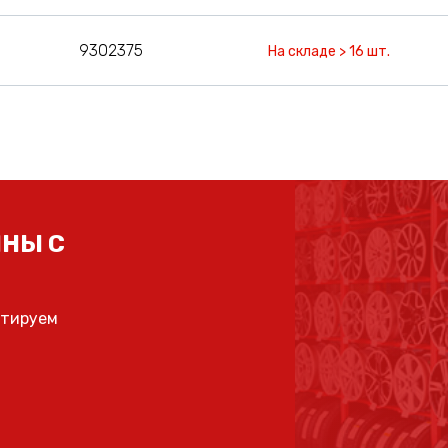
9302375
На складе > 16 шт.
НЫ С
ьтируем