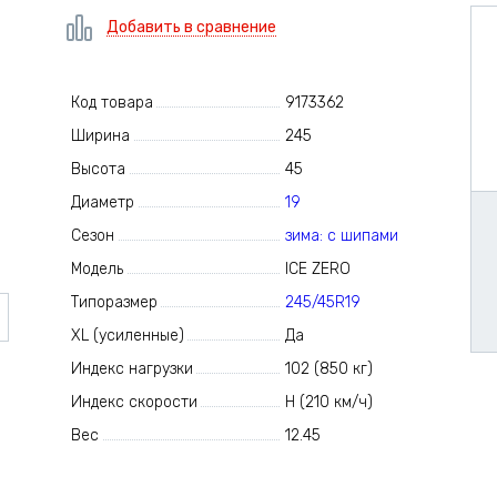
Добавить в сравнение
Код товара
9173362
Ширина
245
Высота
45
Диаметр
19
Сезон
зима: с шипами
Модель
ICE ZERO
Типоразмер
245/45R19
XL (усиленные)
Да
Индекс нагрузки
102 (850 кг)
Индекс скорости
H (210 км/ч)
Вес
12.45