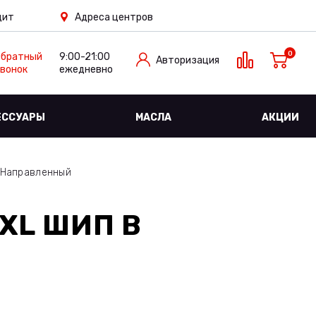
дит
Адреса центров
0
Обратный
9:00-21:00
Авторизация
вонок
ежедневно
ЕССУАРЫ
МАСЛА
АКЦИИ
й Направленный
 XL ШИП
В