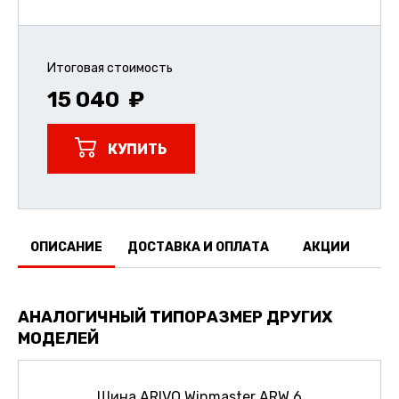
Итоговая стоимость
15 040
КУПИТЬ
ОПИСАНИЕ
ДОСТАВКА И ОПЛАТА
АКЦИИ
О
АНАЛОГИЧНЫЙ ТИПОРАЗМЕР ДРУГИХ
МОДЕЛЕЙ
Шина ARIVO Winmaster ARW 6