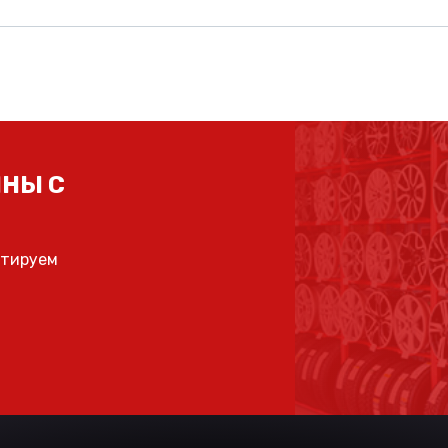
НЫ С
ьтируем