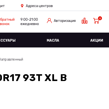
дит
Адреса центров
0
Обратный
9:00-21:00
Авторизация
вонок
ежедневно
ЕССУАРЫ
МАСЛА
АКЦИИ
Направленный
R17 93T XL
В