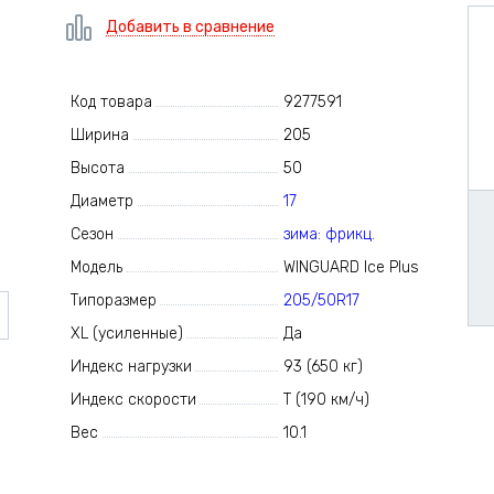
Добавить в сравнение
Код товара
9277591
Ширина
205
Высота
50
Диаметр
17
Сезон
зима: фрикц.
Модель
WINGUARD Ice Plus
Типоразмер
205/50R17
XL (усиленные)
Да
Индекс нагрузки
93 (650 кг)
Индекс скорости
T (190 км/ч)
Вес
10.1