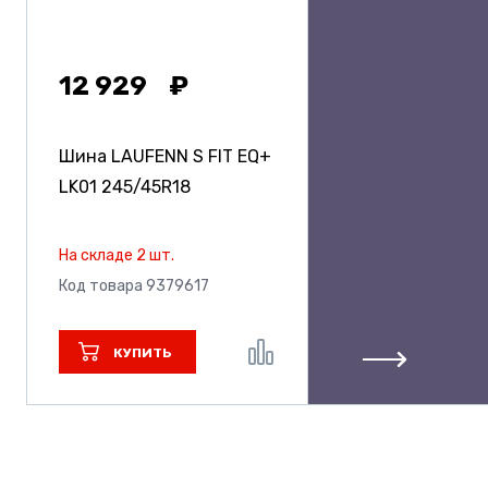
12 929
Шина LAUFENN S FIT EQ+
LK01
245/45R18
На складе 2 шт.
Код товара 9379617
КУПИТЬ