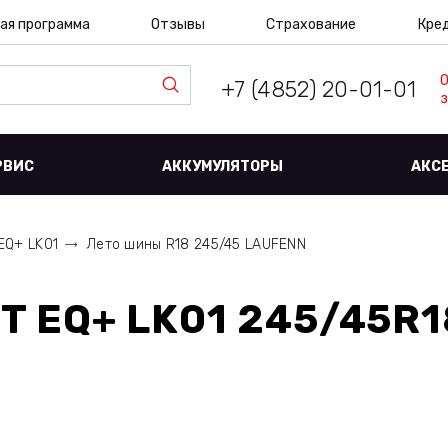
ая программа
Отзывы
Страхование
Кре
+7 (4852) 20-01-01
з
РВИС
АККУМУЛЯТОРЫ
АКС
 EQ+ LK01
Лето шины R18 245/45 LAUFENN
IT EQ+ LK01 245/45R