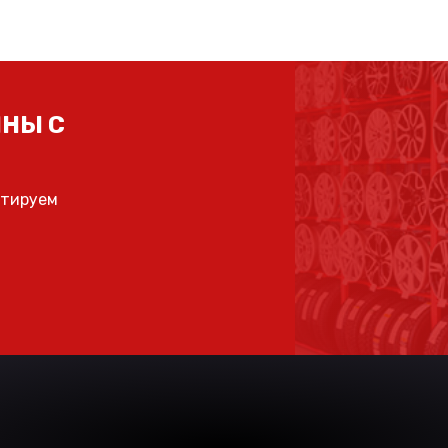
НЫ С
ьтируем