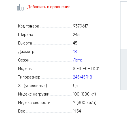
Добавить в сравнение
Код товара
9379617
Ширина
245
Высота
45
Диаметр
18
Сезон
Лето
Модель
S FIT EQ+ LK01
Типоразмер
245/45R18
XL (усиленные)
Да
Индекс нагрузки
100 (800 кг)
Индекс скорости
Y (300 км/ч)
Вес
11.54