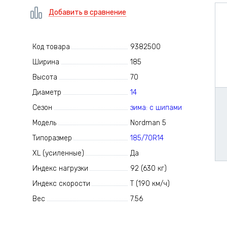
Добавить в сравнение
Код товара
9382500
Ширина
185
Высота
70
Диаметр
14
Сезон
зима: с шипами
Модель
Nordman 5
Типоразмер
185/70R14
XL (усиленные)
Да
Индекс нагрузки
92 (630 кг)
Индекс скорости
T (190 км/ч)
Вес
7.56