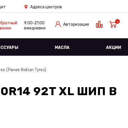
дит
Адреса центров
0
Обратный
9:00-21:00
Авторизация
вонок
ежедневно
ЕССУАРЫ
МАСЛА
АКЦИИ
es (Ранее Nokian Tyres)
70R14 92T XL ШИП
В