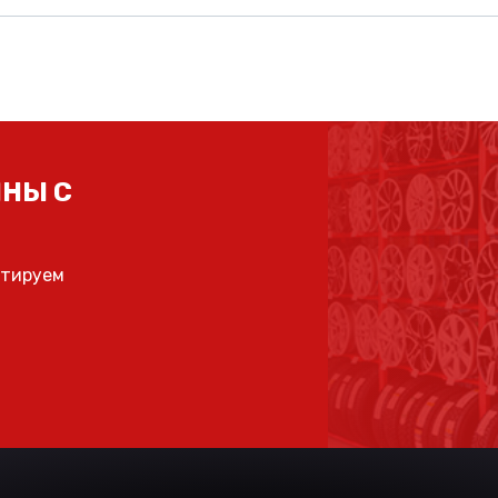
НЫ С
ьтируем