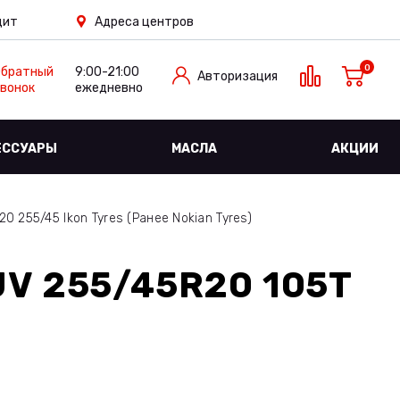
дит
Адреса центров
0
Обратный
9:00-21:00
Авторизация
вонок
ежедневно
ЕССУАРЫ
МАСЛА
АКЦИИ
 255/45 Ikon Tyres (Ранее Nokian Tyres)
V 255/45R20 105T