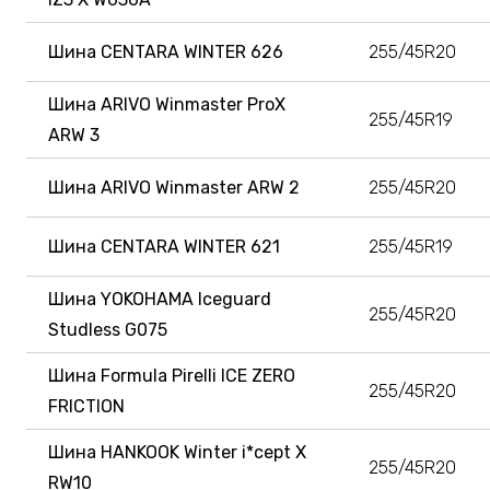
Шина CENTARA WINTER 626
255/45R20
Шина ARIVO Winmaster ProX
255/45R19
ARW 3
Шина ARIVO Winmaster ARW 2
255/45R20
Шина CENTARA WINTER 621
255/45R19
Шина YOKOHAMA Iceguard
255/45R20
Studless G075
Шина Formula Pirelli ICE ZERO
255/45R20
FRICTION
Шина HANKOOK Winter i*cept X
255/45R20
RW10