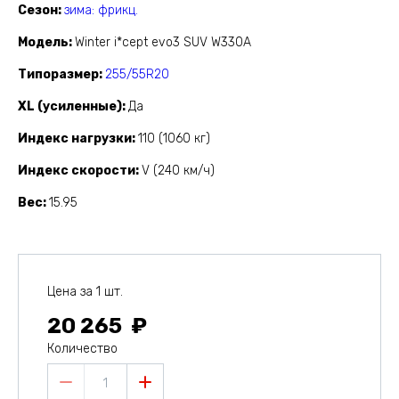
Сезон
зима: фрикц.
Модель
Winter i*cept evo3 SUV W330A
Типоразмер
255/55R20
XL (усиленные)
Да
Индекс нагрузки
110 (1060 кг)
Индекс скорости
V (240 км/ч)
Вес
15.95
Цена за 1 шт.
20 265
Количество
1