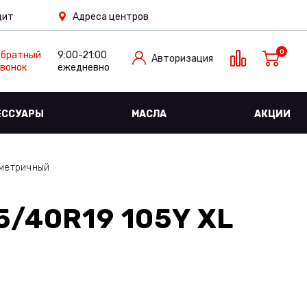
дит
Адреса центров
0
Обратный
9:00-21:00
Авторизация
вонок
ежедневно
ЕССУАРЫ
МАСЛА
АКЦИИ
иметричный
/40R19 105Y XL