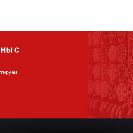
НЫ С
ьтируем