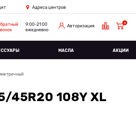
дит
Адреса центров
0
Обратный
9:00-21:00
Авторизация
вонок
ежедневно
ЕССУАРЫ
МАСЛА
АКЦИИ
иметричный
5/45R20 108Y XL