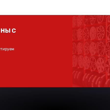
НЫ С
ьтируем