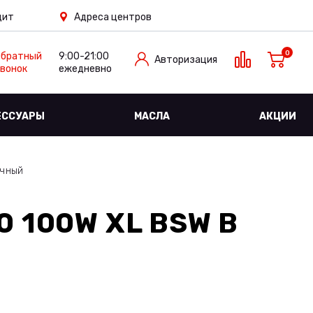
дит
Адреса центров
0
Обратный
9:00-21:00
Авторизация
вонок
ежедневно
ЕССУАРЫ
МАСЛА
АКЦИИ
ичный
0 100W XL BSW
В