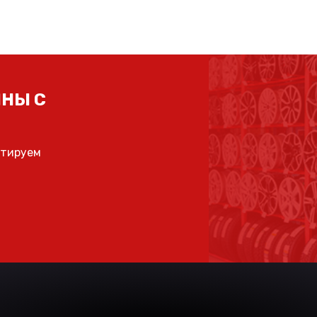
НЫ С
ьтируем