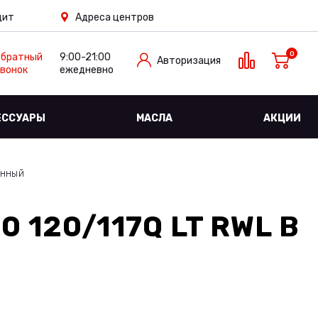
дит
Адреса центров
0
Обратный
9:00-21:00
Авторизация
вонок
ежедневно
ЕССУАРЫ
МАСЛА
АКЦИИ
енный
0 120/117Q LT RWL
В