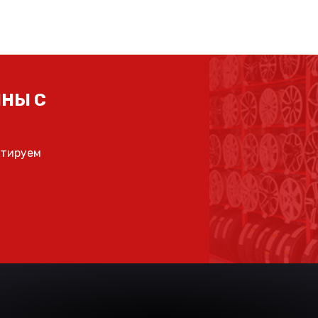
НЫ С
ьтируем