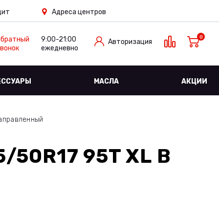
дит
Адреса центров
0
Обратный
9:00-21:00
Авторизация
вонок
ежедневно
ЕССУАРЫ
МАСЛА
АКЦИИ
аправленный
5/50R17 95T XL
В