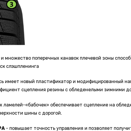
 и множество поперечных канавок плечевой зоны спосо
иск слэшпленинга
сь имеет новый пластификатор и модифицированный напо
ффициент сцепления резины с обледенелыми зимними до
х ламелей-«бабочек» обеспечивает сцепление на обледе
ерхности шины с дорогой.
РА
- повышает точность управления и позволяет получи