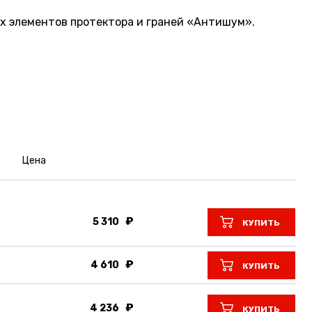
х элементов протектора и граней «Антишум».
Цена
5 310
КУПИТЬ
4 610
КУПИТЬ
4 236
КУПИТЬ