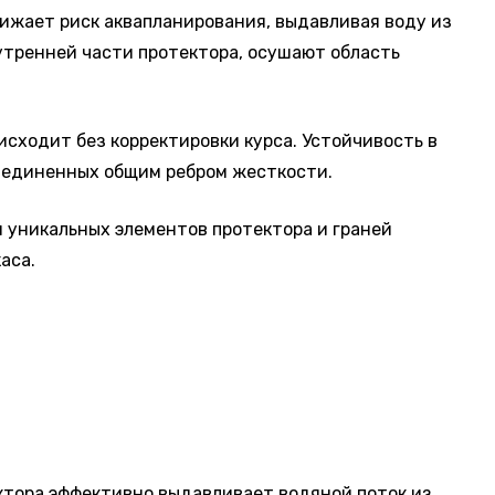
нижает риск аквапланирования, выдавливая воду из
утренней части протектора, осушают область
сходит без корректировки курса. Устойчивость в
бъединенных общим ребром жесткости.
уникальных элементов протектора и граней
аса.
ектора эффективно выдавливает водяной поток из