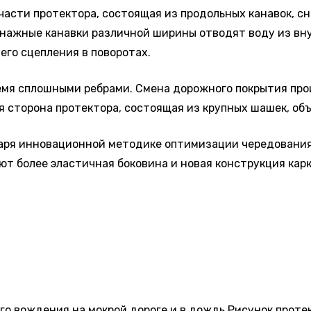
асти протектора, состоящая из продольных канавок, с
ренажные канавки различной ширины отводят воду из вн
его сцепления в поворотах.
мя сплошными ребрами. Смена дорожного покрытия прои
я сторона протектора, состоящая из крупных шашек, о
аря инновационной методике оптимизации чередования 
 более эластичная боковина и новая конструкция карк
ого вождения на мокрой дороге и в дождь Рисунок прот