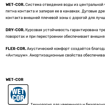
WET
-
COR
.
Система отведения воды из центральной ч
пятна контакта и запирая ее в канавках. Дуговые д
контакта внешней плечевой зоны с дорогой для лучш
DRY
-
COR
.
Курсовая устойчивость гарантирована тре
поворотах и при перестроении обеспечивает внешня
FLEX
-
COR
.
Акустический комфорт создаётся благод
«Антишум». Амортизационные свойства обеспечивают
WET-COR
Технология для уверенного и безопасн