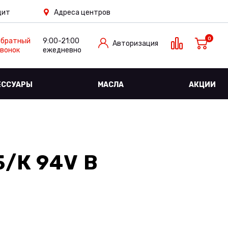
дит
Адреса центров
0
Обратный
9:00-21:00
Авторизация
вонок
ежедневно
ЕССУАРЫ
МАСЛА
АКЦИИ
Б/К 94V
В