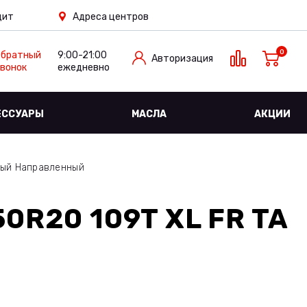
дит
Адреса центров
0
Обратный
9:00-21:00
Авторизация
вонок
ежедневно
ЕССУАРЫ
МАСЛА
АКЦИИ
ный Направленный
0R20 109T XL FR TA