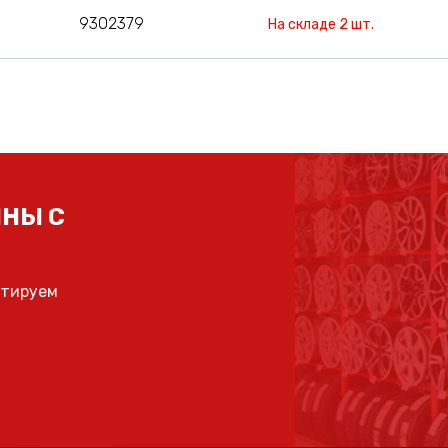
9302379
На складе 2 шт.
НЫ С
ьтируем