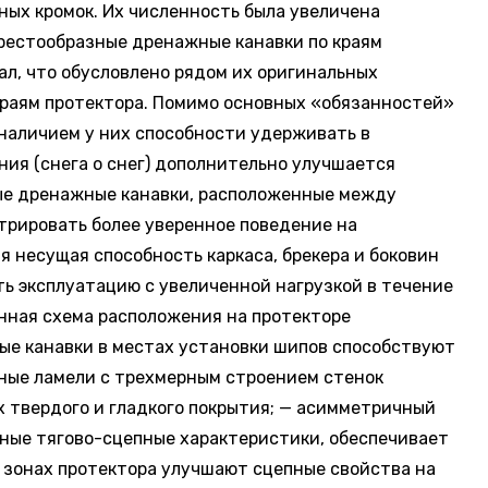
ных кромок. Их численность была увеличена
Крестообразные дренажные канавки по краям
, что обусловлено рядом их оригинальных
краям протектора. Помимо основных «обязанностей»
наличием у них способности удерживать в
ния (снега о снег) дополнительно улучшается
ые дренажные канавки, расположенные между
стрировать более уверенное поведение на
я несущая способность каркаса, брекера и боковин
 эксплуатацию с увеличенной нагрузкой в течение
анная схема расположения на протекторе
ые канавки в местах установки шипов способствуют
нные ламели с трехмерным строением стенок
х твердого и гладкого покрытия; — асимметричный
ьные тягово-сцепные характеристики, обеспечивает
 зонах протектора улучшают сцепные свойства на