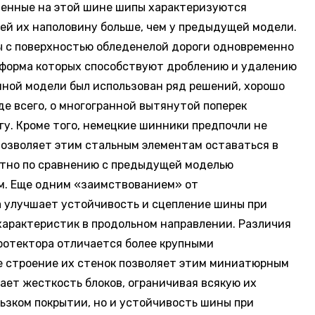
овленные на этой шине шипы характеризуются
ей их наполовину больше, чем у предыдущей модели.
ы с поверхностью обледенелой дороги одновременно
, форма которых способствуют дроблению и удалению
нной модели был использован ряд решений, хорошо
де всего, о многогранной вытянутой поперек
у. Кроме того, немецкие шинники предпочли не
позволяет этим стальным элементам оставаться в
етно по сравнению с предыдущей моделью
м. Еще одним «заимствованием» от
а улучшает устойчивость и сцепление шины при
 характеристик в продольном направлении. Различия
ротектора отличается более крупными
е строение их стенок позволяет этим миниатюрным
ает жесткость блоков, ограничивая всякую их
ьзком покрытии, но и устойчивость шины при