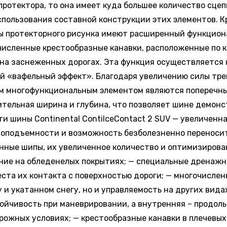
ротектора, то она имеет куда большее количество сцеп
использования составной конструкции этих элементов. 
 протекторного рисунка имеют расширенный функционал
численные крестообразные канавки, расположенные по 
 на заснеженных дорогах. Эта функция осуществляется 
й «вафельный эффект». Благодаря увеличению силы тре
им многофункциональным элементом являются поперечн
чительная ширина и глубина, что позволяет шине демон
и шины Continental ContiIceContact 2 SUV — увеличенна
оподъемности и возможность безболезненно переносить
ченные шипы, их увеличенное количество и оптимизиров
ние на обледенелых покрытиях; — специальные дренажн
ста их контакта с поверхностью дороги; — многочисле
 и укатанном снегу, но и управляемость на других вида
тойчивость при маневрировании, а внутренняя – продол
ожных условиях; — крестообразные канавки в плечевых