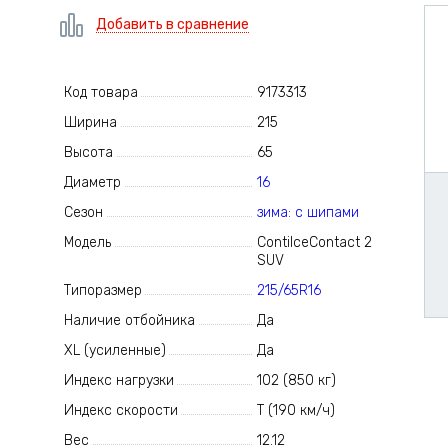
Добавить в сравнение
Код товара
9173313
Ширина
215
Высота
65
Диаметр
16
Сезон
зима: с шипами
Модель
ContiIceContact 2
SUV
Типоразмер
215/65R16
Наличие отбойника
Да
XL (усиленные)
Да
Индекс нагрузки
102 (850 кг)
Индекс скорости
T (190 км/ч)
Вес
12.12