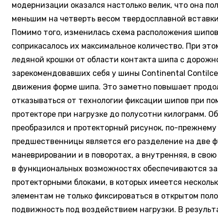
модернизации оказался настолько велик, что она по
меньшим на четверть весом твердосплавной вставки
Помимо того, изменилась схема расположения шипов
соприкасалось их максимальное количество. При эт
ледяной крошки от области контакта шипа с дорожн
зарекомендовавших себя у шины Continental ContiIc
движения форме шипа. Это заметно повышает продол
отказываться от технологии фиксации шипов при пом
протекторе при нагрузке до полусотни килограмм.
преобразился и протекторный рисунок, по-прежнем
предшественницы является его разделение на две ф
маневрировании и в поворотах, а внутренняя, в сво
в функциональных возможностях обеспечиваются за 
протекторными блоками, в которых имеется несколь
элементам не только фиксироваться в открытом поло
подвижность под воздействием нагрузки. В результа