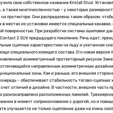
лучила свое собственное название Kristall Stud. Устан
, а также многочисленностью – у некоторых размерност
 на протекторе. Они распределены таким образом, чтоб
ом в местах их установки имеются специальные канавки
ой поверхностью. При разработке системы ошиповки да
eContact 2 SUV предыдущего поколения. Речь идет, преж
ьные сцепные характеристики на льду и укатанном снег
ощи специального клеящего состава. Его новая версия 
 Обновленный асимметричный протекторный рисунок Зам
у отличающийся направленным асимметричным дизайно
ункциональные зоны. Как и раньше, его внешняя сторон
ю очередь – обеспечивает стабильность тягово-сцепных
счет отличий в дизайне. В частности, внешняя часть п
ко разнонаправлено расположенных ламелей. Трехмерно
жении в момент соприкосновения с дорогой, но и повыш
те улучшается не только сцепление даже на очень скол