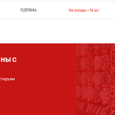
9281846
На складе > 16 шт.
НЫ С
ьтируем