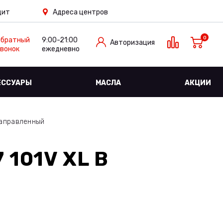
дит
Адреса центров
0
Обратный
9:00-21:00
Авторизация
вонок
ежедневно
ЕССУАРЫ
МАСЛА
АКЦИИ
Направленный
 101V XL
В