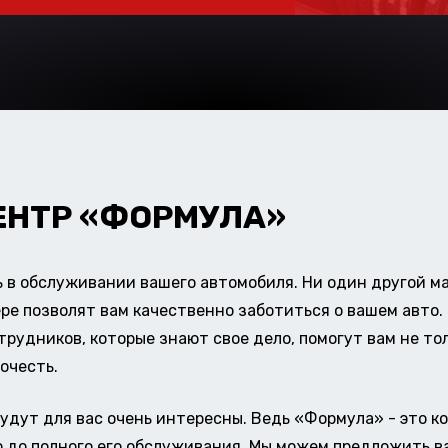
ЕНТР «ФОРМУЛА»
в обслуживании вашего автомобиля. Ни один другой ма
ере позволят вам качественно заботиться о вашем авт
удников, которые знают свое дело, помогут вам не тол
очесть.
удут для вас очень интересны. Ведь «Формула» - это к
о до полного его обслуживания. Мы можем предложить в