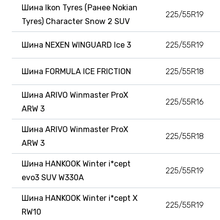
Шина Ikon Tyres (Ранее Nokian
225/55R19
Tyres) Character Snow 2 SUV
Шина NEXEN WINGUARD Ice 3
225/55R19
Шина FORMULA ICE FRICTION
225/55R18
Шина ARIVO Winmaster ProX
225/55R16
ARW 3
Шина ARIVO Winmaster ProX
225/55R18
ARW 3
Шина HANKOOK Winter i*cept
225/55R19
evo3 SUV W330A
Шина HANKOOK Winter i*cept X
225/55R19
RW10