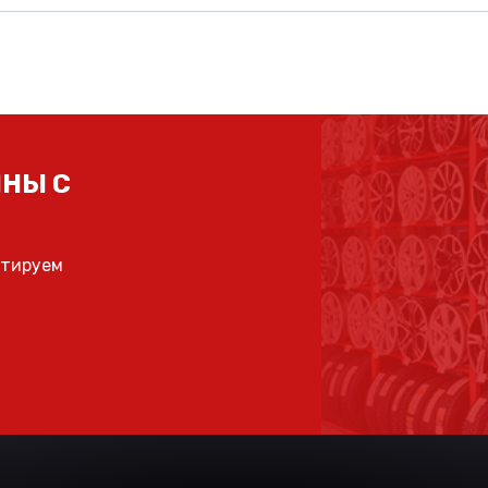
НЫ С
ьтируем