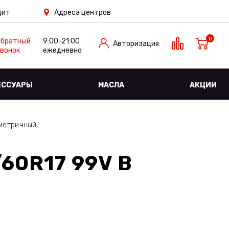
дит
Адреса центров
0
Обратный
9:00-21:00
Авторизация
вонок
ежедневно
ЕССУАРЫ
МАСЛА
АКЦИИ
метричный
60R17 99V
В