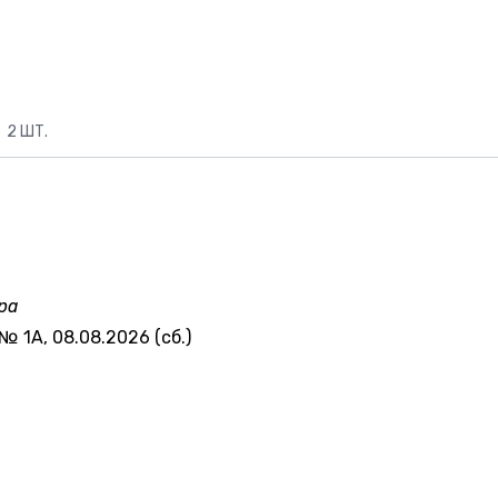
2 ШТ.
ра
№ 1А, 08.08.2026 (сб.)