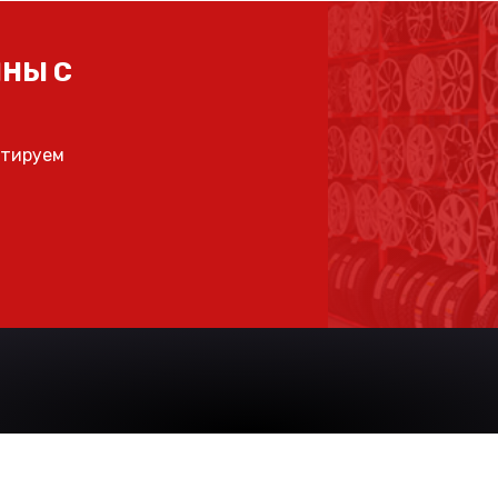
НЫ С
ьтируем