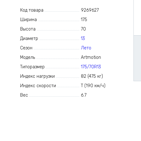
Код товара
9269627
Ширина
175
Высота
70
Диаметр
13
Сезон
Лето
Модель
Artmotion
Типоразмер
175/70R13
Индекс нагрузки
82 (475 кг)
Индекс скорости
T (190 км/ч)
Вес
6.7