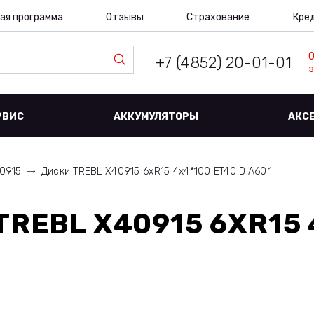
ая программа
Отзывы
Страхование
Кре
+7 (4852) 20-01-01
з
РВИС
АККУМУЛЯТОРЫ
АКС
0915
Диски TREBL X40915 6xR15 4x4*100 ET40 DIA60.1
TREBL X40915 6XR15 