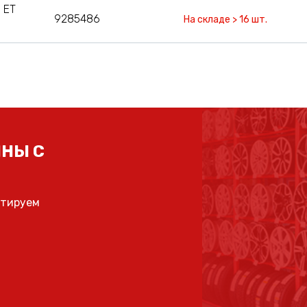
 ET
9285486
На складе > 16 шт.
НЫ С
ьтируем