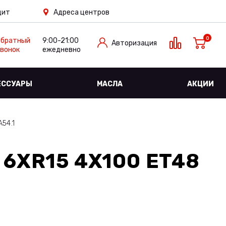
дит
Адреса центров
0
Обратный
9:00-21:00
Авторизация
вонок
ежедневно
ЕССУАРЫ
МАСЛА
АКЦИИ
A54.1
 6XR15 4X100 ET48