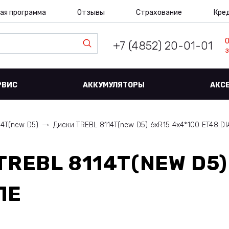
ая программа
Отзывы
Страхование
Кре
+7 (4852) 20-01-01
з
РВИС
АККУМУЛЯТОРЫ
АКС
14T(new D5)
Диски TREBL 8114T(new D5) 6xR15 4x4*100 ET48 DI
TREBL 8114T(NEW D5)
ЛЕ