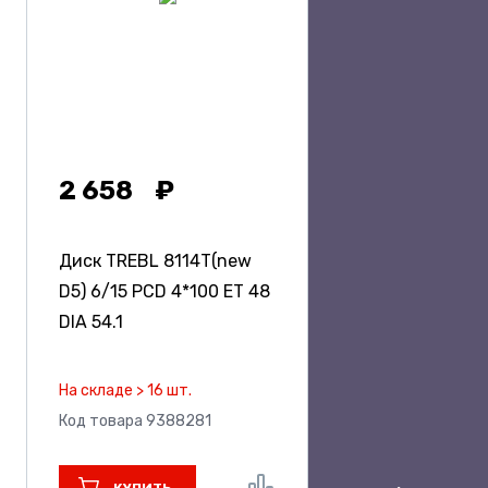
2 658
Диск TREBL 8114T(new
D5)
6/15 PCD 4*100 ET 48
DIA 54.1
На складе > 16 шт.
Код товара 9388281
КУПИТЬ