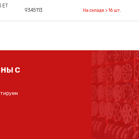
3 ET
9345113
На складе > 16 шт.
НЫ С
ьтируем