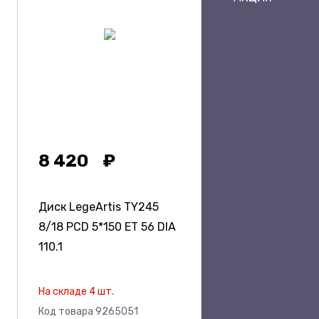
8 420
Диск LegeArtis TY245
8/18 PCD 5*150 ET 56 DIA
110.1
На складе 4 шт.
Код товара 9265051