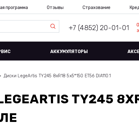
ая программа
Отзывы
Страхование
Кре
+7 (4852) 20-01-01
з
РВИС
АККУМУЛЯТОРЫ
АКС
Диски LegeArtis TY245 8xR18 5x5*150 ET56 DIA110.1
LEGEARTIS TY245 8XR
ЛЕ