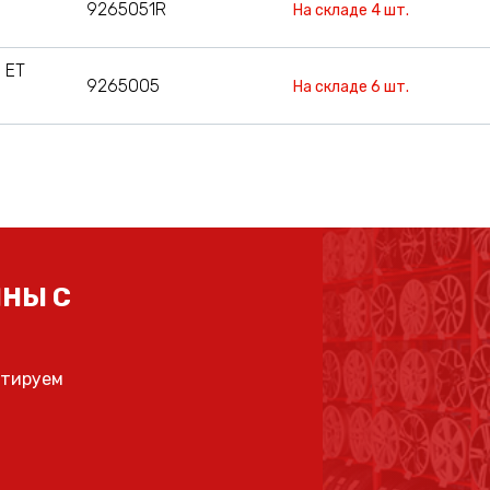
9265051R
На складе 4 шт.
 ET
9265005
На складе 6 шт.
НЫ С
ьтируем