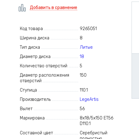
Добавить в сравнение
Код товара
9265051
Ширина диска
8
Тип диска
Литые
Диаметр диска
18
Количество отверстий
5
Диаметр расположения
150
отверстий
Ступица
110.1
Производитель
LegeArtis
Вылет
56
Маркировка
8x18/5x150 ET56
D110.1
Составной цвет
Серебристый
полностью