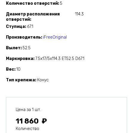
Количество отверстий
5
Диаметр расположения
114.3
отверстий
Ступица
67.1
Производитель
iFreeOriginal
Вылет
52.5
Маркировка
7.5x17/5x114.3 ET52.5 D67.1
Вес
10
Тип крепежа
Конус
Цена за 1 шт.
11 860
Количество