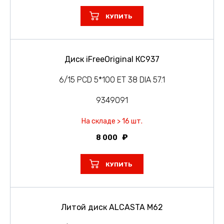
КУПИТЬ
Диск iFreeOriginal КС937
6/15 PCD 5*100 ET 38 DIA 57.1
9349091
На складе > 16 шт.
8 000
КУПИТЬ
Литой диск ALCASTA M62