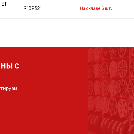
 ET
9189521
На складе 5 шт.
НЫ С
ьтируем