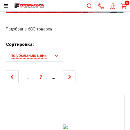
0
Подобрано 680 товаров
Сортировка:
по убыванию цены
...
7
...