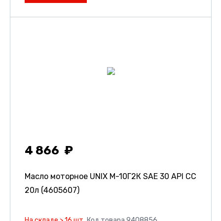
4 866
Масло моторное UNIX М-10Г2К SAE 30 API CC
20л (4605607)
На складе > 16 шт.
Код товара 9408856