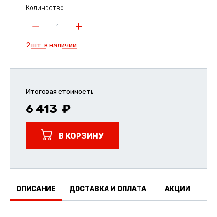
Количество
1
2 шт. в наличии
Итоговая стоимость
6 413
В КОРЗИНУ
ОПИСАНИЕ
ДОСТАВКА И ОПЛАТА
АКЦИИ
О