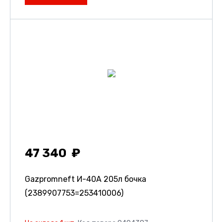
47 340
Gazpromneft И-40А 205л бочка
(2389907753=253410006)