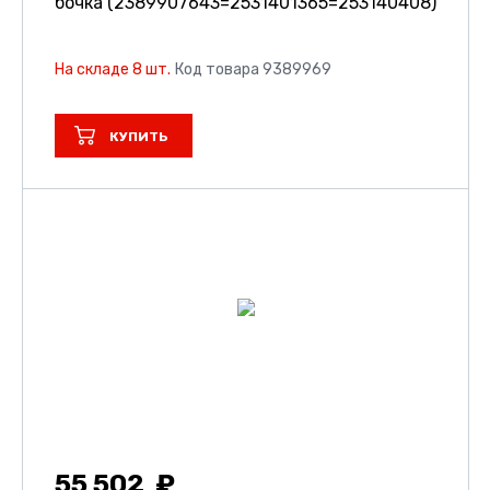
бочка (2389907643=2531401365=253140408)
На складе 8 шт.
Код товара 9389969
КУПИТЬ
55 502