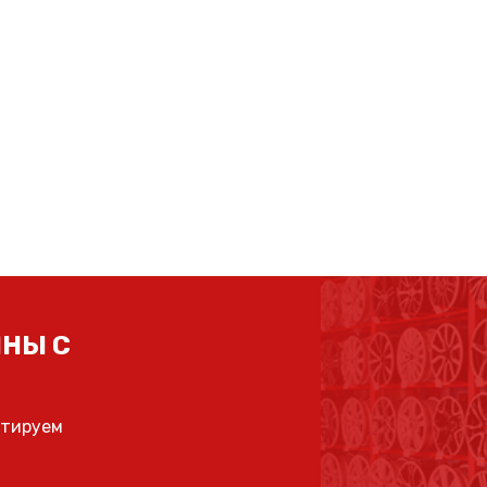
НЫ С
ьтируем