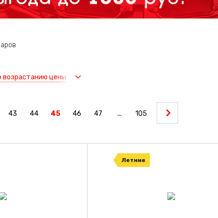
варов
о возрастанию цены
43
44
45
46
47
...
105
Летние