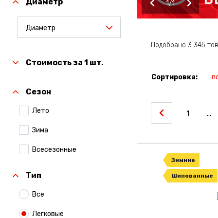
Диаметр
1
1
Диаметр
Подобрано 3 345 то
Стоимость за 1 шт.
п
Сортировка:
Сезон
Лето
1
...
Зима
Всесезонные
Зимние
Тип
Шипованные
Все
Легковые