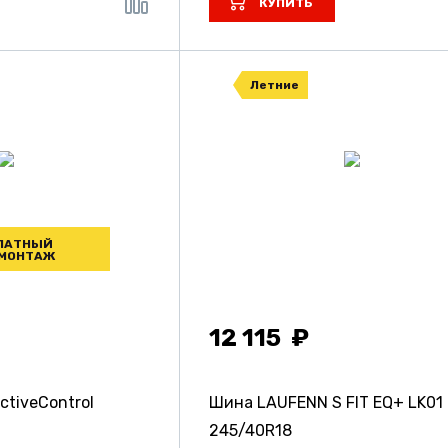
КУПИТЬ
Летние
ЛАТНЫЙ
МОНТАЖ
12 115
tiveControl
Шина LAUFENN S FIT EQ+ LK01
245/40R18