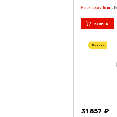
Toyo
На складе > 16 шт.
К
Tunga
Unistar
КУПИТЬ
Viatti
Vinmax
Летние
Vitour
Vitourneo
Volcato
Wanmao
Yokohama
Барнаул
31 857
Кама