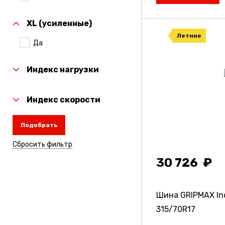
Nokian Tyres)
XL (усиленные)
Kumho
Летние
Да
Laufenn
Linglong
Индекс нагрузки
Michelin
Индекс скорости
Nexen
Подобрать
Nitto
Сбросить фильтр
Rauffan
30 726
Roadcruza
Sailun
Шина GRIPMAX Inc
Torero
315/70R17