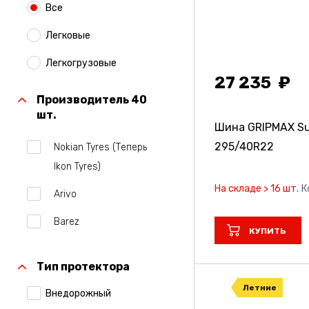
Все
Легковые
Легкогрузовые
27 235
Производитель 40
шт.
Шина GRIPMAX Sur
295/40R22
Nokian Tyres (Теперь
Ikon Tyres)
На складе > 16 шт.
К
Arivo
Barez
КУПИТЬ
Belshina
Тип протектора
Bridgestone
Летние
Внедорожный
Centara