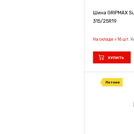
Кшз
Шина GRIPMAX Sur
315/25R19
На складе > 16 шт.
К
КУПИТЬ
Летние