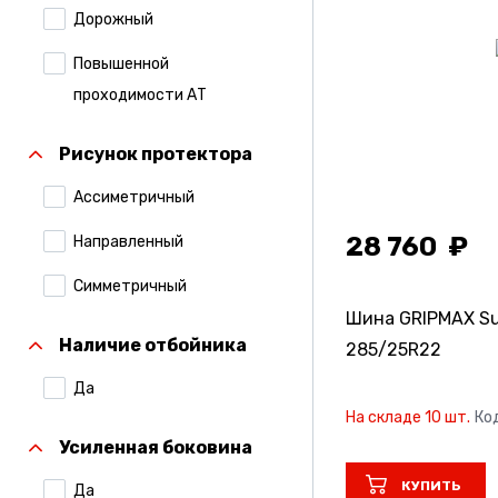
Дорожный
Comforser
Повышенной
Compasal
проходимости АТ
Continental
Рисунок протектора
Contyre
Ассиметричный
Cordiant
28 760
Направленный
Formula
Симметричный
Formula Pirelli
Шина GRIPMAX Sur
Наличие отбойника
285/25R22
Gislaved
Да
Gripmax
На складе 10 шт.
Ко
Hankook
Усиленная боковина
Ikon Tyres (Ранее
КУПИТЬ
Да