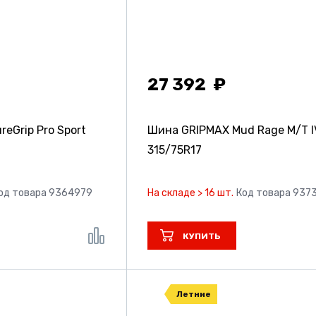
27 392
eGrip Pro Sport
Шина GRIPMAX Mud Rage M/T I
315/75R17
од товара 9364979
На складе > 16 шт.
Код товара 937
КУПИТЬ
Летние