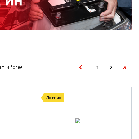
шт. и более
1
2
3
Летние